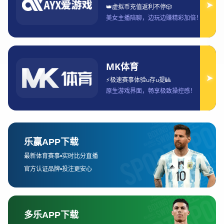
同时，人工智能（AI）的运用使得足球游戏中的对手更加聪明和多
变。AI的不断优化不仅让虚拟对手的表现更具挑战性，也让游戏中
的战术布局和对抗更具战略性。无论是个人控制的角色还是与其他
玩家共同参与的竞技，AI都为玩家提供了更高层次的对抗体验。
此外，网络连接技术的提升也使得多人在线竞技成为可能。稳定快
速的网络支持使得玩家可以毫不延迟地进行实时对抗，无论距离多
远，世界各地的玩家都可以同场竞技，享受无缝的游戏体验。
2、玩家互动性增强，社交功
能丰富
在线足球竞技的一个重要特点就是其强大的社交功能。在传统的单
机模式下，玩家大多只能依靠与AI对抗，而现代的在线平台则允许
玩家与全球其他用户进行互动。玩家不仅可以在游戏中与朋友组
队，参加全球排名赛，还能通过语音或文本聊天与其他玩家分享战
术心得。
在线平台的社交功能不仅仅限于游戏内部的互动，许多游戏还提供
了虚拟社交空间，让玩家可以在游戏之外建立联系。比如，虚拟社
区、赛事直播和互动评论等功能使玩家之间的交流更加便捷和多元