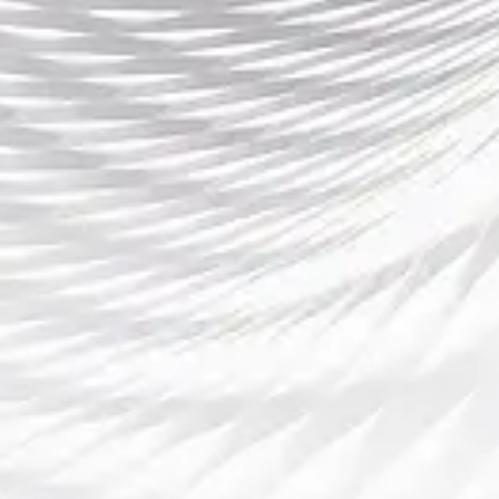
steely@icloud.com
阜阳市丢赌坊384号
最新新闻
足球三中卫体系为何走红探析
其战术优势与时代潮流推动原
因解读
2026-07-22 17:25:01
英超PFA最佳球员荣耀背后的
巅峰争锋与时代传奇故事全面
解析风云历程
2026-07-21 17:07:51
导航