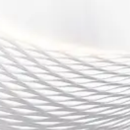
赛事对观众是否收费？
赛事是否提供纪念品？
赛事对参赛选手的要求有哪些？
互动M6168平台
13594780217