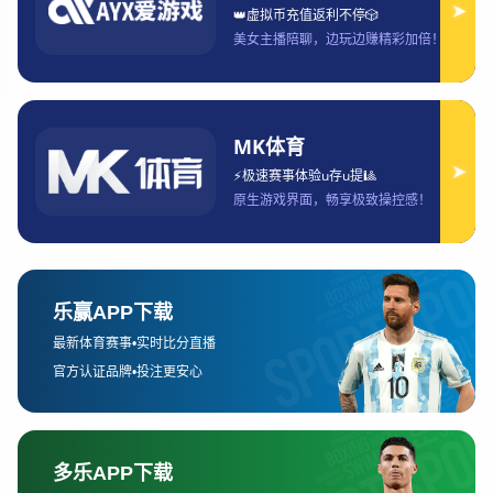
体育赛事新闻发布
组织赛事新闻发布会及媒体见面会。
赛事裁判员培训
提供裁判员资格认证培训课程，确保赛
事公平公正。