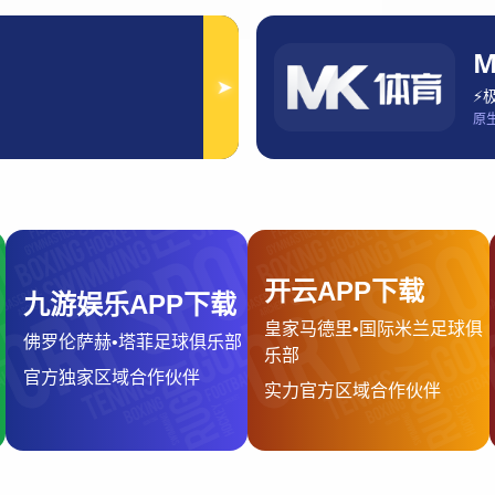
:53
升级的背景下，“大发体育全新赛事解析与精彩瞬间回顾全面指
系统化、专业化且富有沉浸感的观赛与分析方案。本文将从赛事
与技术的融合应用以及用户体验的优化提升四大方面进行全面阐
力。通过多维度的内容拆解，不仅能够提升观赛乐趣，还能增强
炸的时代中，构建属于自己的高质量体育内容消费体系。
析深度路径
心在于对比赛全过程的系统性拆解。从赛前准备到赛中变化，再
价值。通过对球队阵容、战术布置以及历史交锋数据的分析，可
变化。例如比赛中的战术调整、关键球员的表现波动以及教练临
终走向。通过细致入微的观察与逻辑推演，可以让观众从“看比
括技术统计、视频回放以及专家观点等。多维信息的交叉验证不