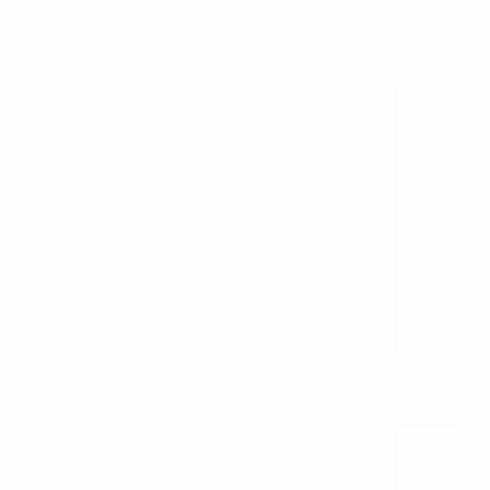
仅提高了解析的准确性，也增强了内容的专业
二、精彩瞬
体育赛事的魅力往往集中在那些转瞬即逝的精
要一环。首先需要具备对比赛节奏的敏感度，
胶着阶段。
其次，技术手段的运用同样不可或缺。慢动作
瞬间进行放大和延展，使观众更清晰地感受到
与此同时，精彩瞬间的价值不仅在于画面本身
表达的补充，可以让这些瞬间更具感染力，从