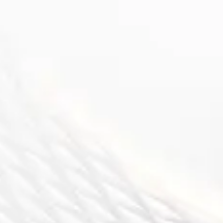
让复杂的数据变得易于理解，使普通观众也能
四、用户体
在内容为王的时代，用户体验同样决定着平台
要因素。合理的信息布局能够帮助用户快速找
其次，互动功能的加入，使观众从被动接受者
能，不仅增强了观赛的趣味性，也提升了用户
此外，个性化推荐机制的优化，也为用户带来
以推送更符合其需求的赛事解析与精彩回顾，
总结：
“大发体育全新赛事解析与精彩瞬间回顾全面
与用户体验有机结合，为体育内容消费提供了
深入地理解比赛的内在逻辑。
M6体育赛事
从长远来看，这种多维度的内容模式将成为体