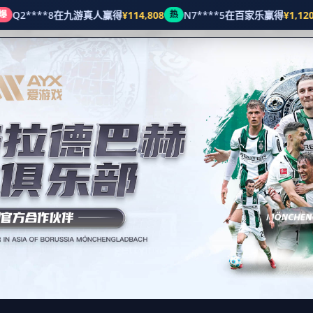
公司新闻
体育种类
互动M6168平台