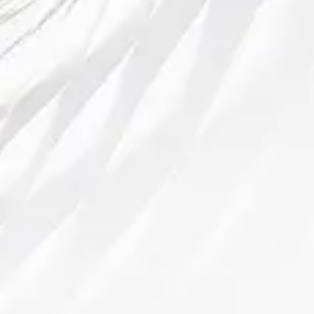
导航
了解M6米乐体育
体育种类
项目展示
互动M6168平台
公司新闻
SiteMap