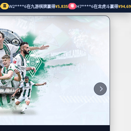
09:00
— 05:00
13594780217
AM
PM