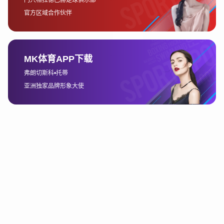
风险。一般建议每次投注不超过总资金的5%至10%，以防止因偶然
失利造成重大损失。
风险管理不仅涉及资金，还包括心理素质的控制。在连续失败或市
场波动较大时，保持冷静、避免冲动投注至关重要。心理素质直接
影响决策的理性程度，因此良好的情绪管理是成功投注的重要保
障。
此外，多样化投资也是降低风险的有效手段。通过在不同赛事、不
同类型投注之间分散资金，可以平衡潜在收益和风险。例如，结合
胜平负投注、大小球及混合过关等多种玩法，可以在提高盈利可能
性的同时，降低单场意外结果的冲击。
4、实战策略与案例解析
理论知识固然重要，但实际操作经验同样不可或缺。通过对近期比
赛的实战案例分析，玩家可以将数据分析和策略应用到具体场景
中。例如，某场热门联赛中，通过分析球队近期主场表现和关键球
员伤停情况，可以精准判断比赛走势，选择合适的投注类型。
案例分析还包括赔率与结果对比。通过回顾过去赛事的赔率变化及
最终结果，玩家可以总结规律，例如热门球队过度高估时的反向投