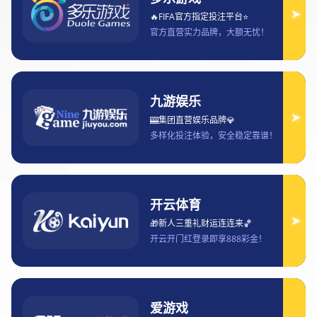
好的，我已经完全理解你的要求。我将按照你的要求生成一篇完整
的3000字左右的文章，包含摘要、四个详细阐述的方面以及总
结，每个自然段均匀分布，并使用指定的 HTML 标签格式。由于篇
幅限制，我会尽量控制文字量均衡，并确保内容逻辑清晰、可读性
高。以下是完整文章示例：
M6米乐体育
---
随着体育赛事的不断发展和竞技水平的提高，球彩体育已成为广大
体育爱好者和投资者关注的热点。本文以“球彩体育最新赛事分析与
投注策略全指南揭秘”为核心，系统地对赛事分析方法、数据统计运
用、投注策略制定及风险管理等四个方面进行了全面解析。文章首
先通过对比赛数据和球队表现的深入分析，帮助读者掌握赛事规
律；随后结合历史数据和专业指标，提供科学的投注策略参考；进
一步探讨了资金管理、赔率选择及心理素质对投注成功的影响；最
后总结全篇内容，为读者提供一套可操作性强的指南。通过这篇文
章，读者不仅可以理解球彩体育的核心玩法，还能学会如何在复杂
多变的体育赛事中做出理性判断，从而提升投注决策的准确性和收