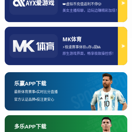
益率。无论是新手入门还是资深玩家，本文都能提供切实可行的策
略和分析方法，让球彩体育的体验更具科学性与趣味性。
1、赛事数据全面解析
在球彩体育中，赛事数据是投注决策的基础。通过对球队近期战
绩、球员状态、伤停信息以及主客场表现的综合分析，投资者可以
更准确地判断比赛趋势。数据分析不仅包括胜负概率，还涉及进球
数、角球数等细分指标，帮助形成全面的预测模型。
比赛数据的获取渠道丰富，包括官方数据网站、专业体育分析平台
及社交媒体的实时更新。通过这些渠道，玩家可以掌握第一手信
息，从而在投注时更具前瞻性。同时，数据对比可以揭示隐藏的赛
场规律，例如某些球队在特定条件下的胜率更高，这为投注提供了
科学依据。
除了基础数据外，统计模型的应用同样重要。利用历史数据进行回
归分析或概率计算，可以识别潜在的高价值投注机会。例如，通过
分析球队的平均进球数与对手防守能力，可以预测比赛可能的进球
范围，为大小球投注提供参考。
2、数据与赔率结合策略