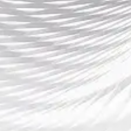
海博体育引领新时代运动潮流全面提升全民健身体验
2026-05-14 13:35:55
随着社会经济的发展和人民健康意识的不断提升，体育和健身活动
逐渐成为人们日常生活的一部分。在这个背景下，海博体育凭借其
创新理念和先进的技术手段，积极推动新时代运动潮流的形成，全
面提升全民健身体验。海博体育不仅依托大数据、人工智能等高科
技手段打造个性化、智能化的健身解决方案，还通过丰富多样的运
动项目、便...